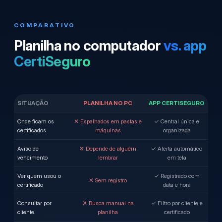
COMPARATIVO
Planilha no computador
vs. app
CertiSeguro
SITUAÇÃO
PLANILHA NO PC
APP CERTISEGURO
Onde ficam os
✕ Espalhados em pastas e
✓ Central única e
certificados
máquinas
organizada
Aviso de
✕ Depende de alguém
✓ Alerta automático
vencimento
lembrar
em tela
Ver quem usou o
✓ Registrado com
✕ Sem registro
certificado
data e hora
Consultar por
✕ Busca manual na
✓ Filtro por cliente e
cliente
planilha
certificado