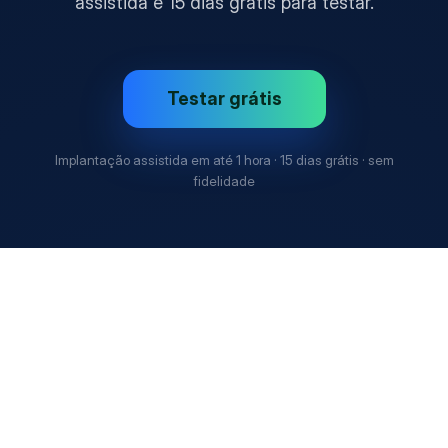
assistida e 15 dias grátis para testar.
Testar grátis
Implantação assistida em até 1 hora · 15 dias grátis · sem
fidelidade